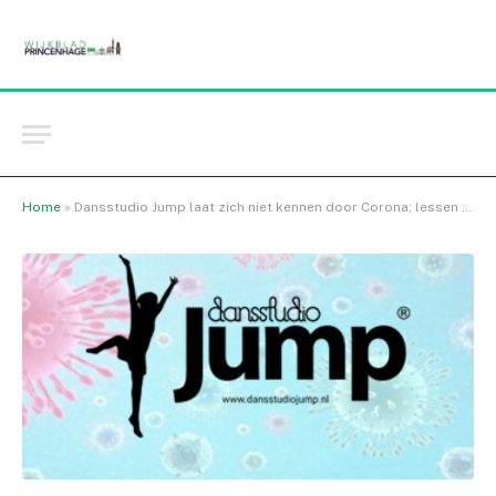
Home
»
Dansstudio Jump laat zich niet kennen door Corona; lessen gaan online door!