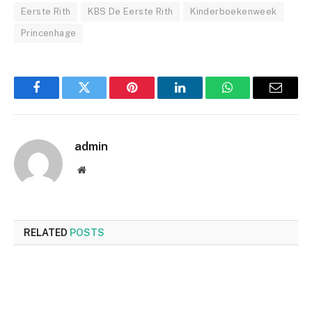
Eerste Rith
KBS De Eerste Rith
Kinderboekenweek
Princenhage
Facebook
Twitter
Pinterest
LinkedIn
WhatsApp
Email
admin
Website
RELATED
POSTS