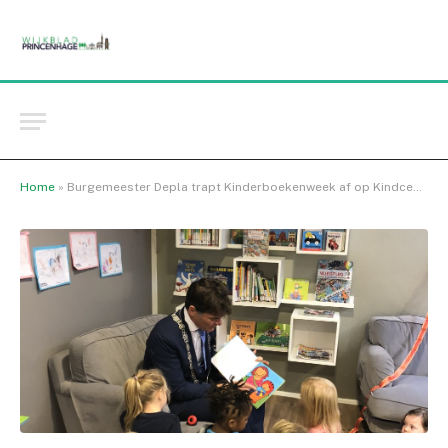
Home
»
Burgemeester Depla trapt Kinderboekenweek af op Kindcentrum De Eerste Rith