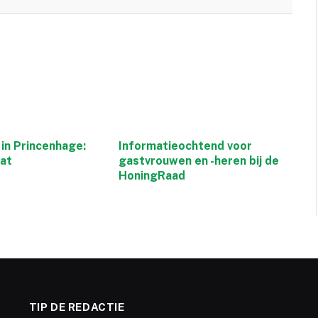
in Princenhage:
Informatieochtend voor
aat
gastvrouwen en -heren bij de
HoningRaad
TIP DE REDACTIE