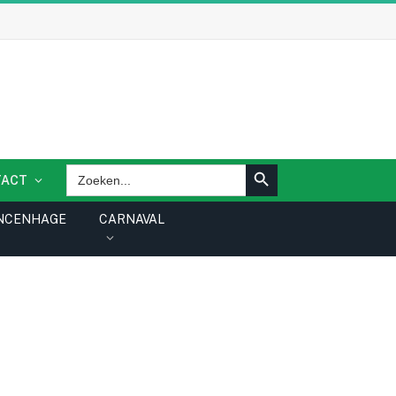
ZOEKKNOP
Zoek
TACT
naar:
NCENHAGE
CARNAVAL