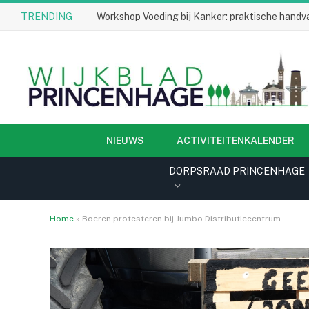
TRENDING
Workshop Voeding bij Kanker: praktische handva
NIEUWS
ACTIVITEITENKALENDER
DORPSRAAD PRINCENHAGE
Home
»
Boeren protesteren bij Jumbo Distributiecentrum