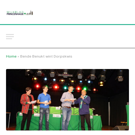
Home
»
Bende Benukt wint Dorpskwis