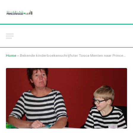
Home
»
Bekende kinderboekenschrijfster Tosca Menten naar Princenhage