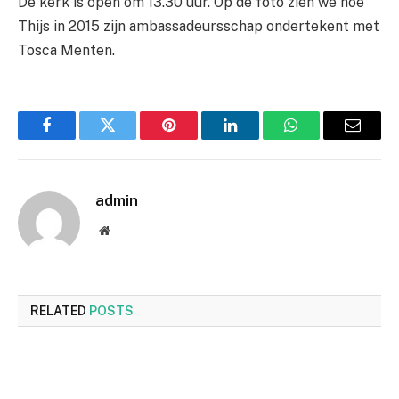
De kerk is open om 13.30 uur. Op de foto zien we hoe
Thijs in 2015 zijn ambassadeursschap ondertekent met
Tosca Menten.
Facebook
Twitter
Pinterest
LinkedIn
WhatsApp
Email
admin
Website
RELATED
POSTS