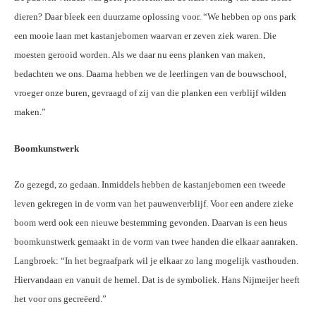
dieren? Daar bleek een duurzame oplossing voor. “We hebben op ons park
een mooie laan met kastanjebomen waarvan er zeven ziek waren. Die
moesten gerooid worden. Als we daar nu eens planken van maken,
bedachten we ons. Daarna hebben we de leerlingen van de bouwschool,
vroeger onze buren, gevraagd of zij van die planken een verblijf wilden
maken.”
Boomkunstwerk
Zo gezegd, zo gedaan. Inmiddels hebben de kastanjebomen een tweede
leven gekregen in de vorm van het pauwenverblijf. Voor een andere zieke
boom werd ook een nieuwe bestemming gevonden. Daarvan is een heus
boomkunstwerk gemaakt in de vorm van twee handen die elkaar aanraken.
Langbroek: “In het begraafpark wil je elkaar zo lang mogelijk vasthouden.
Hiervandaan en vanuit de hemel. Dat is de symboliek. Hans Nijmeijer heeft
het voor ons gecreëerd.”