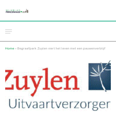
Home
»
Begraafpark Zuylen viert het leven met een pauwenverblijf