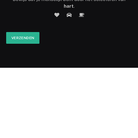
hart
.