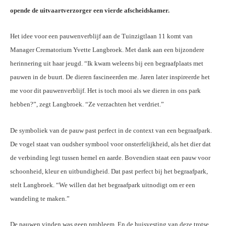
opende de uitvaartverzorger een vierde afscheidskamer.
Het idee voor een pauwenverblijf aan de Tuinzigtlaan 11 komt van
Manager Crematorium Yvette Langbroek. Met dank aan een bijzondere
herinnering uit haar jeugd. “Ik kwam weleens bij een begraafplaats met
pauwen in de buurt. De dieren fascineerden me. Jaren later inspireerde het
me voor dit pauwenverblijf. Het is toch mooi als we
dieren in ons park
hebben?”, zegt Langbroek. “Ze verzachten het verdriet.”
De symboliek van de pauw past perfect in de context van een begraafpark.
De vogel staat van oudsher symbool voor onsterfelijkheid, als het dier dat
de verbinding legt tussen hemel en aarde. Bovendien staat een pauw voor
schoonheid, kleur en uitbundigheid. Dat past perfect bij het begraafpark,
stelt Langbroek. “We willen dat het begraafpark uitnodigt om er een
wandeling te maken.”
De pauwen vinden was geen probleem. En de huisvesting van deze trotse