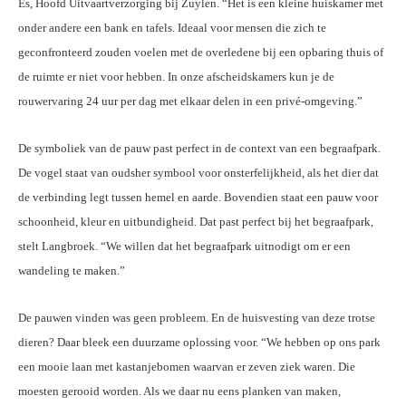
Es, Hoofd Uitvaartverzorging bij Zuylen. “Het is een kleine huiskamer met
onder andere een bank en tafels. Ideaal voor mensen die zich te
geconfronteerd zouden voelen met de overledene bij een opbaring thuis of
de ruimte er niet voor hebben. In onze afscheidskamers kun je de
rouwervaring 24 uur per dag met elkaar delen in een privé-omgeving.”
De symboliek van de pauw past perfect in de context van een begraafpark.
De vogel staat van oudsher symbool voor onsterfelijkheid, als het dier dat
de verbinding legt tussen hemel en aarde. Bovendien staat een pauw voor
schoonheid, kleur en uitbundigheid. Dat past perfect bij het begraafpark,
stelt Langbroek. “We willen dat het begraafpark uitnodigt om er een
wandeling te maken.”
De pauwen vinden was geen probleem. En de huisvesting van deze trotse
dieren? Daar bleek een duurzame oplossing voor. “We hebben op ons park
een mooie laan met kastanjebomen waarvan er zeven ziek waren. Die
moesten gerooid worden. Als we daar nu eens planken van maken,