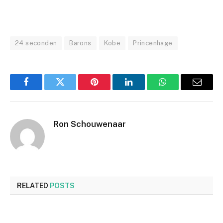
24 seconden
Barons
Kobe
Princenhage
Facebook
Twitter
Pinterest
LinkedIn
WhatsApp
Email
Ron Schouwenaar
RELATED
POSTS