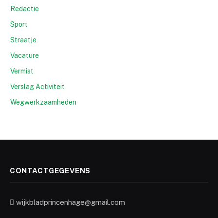
Redactie
Sport
Straatje
Vacature
Vermist
Verslag Activiteit
Wegwerkzaamheden
CONTACTGEGEVENS
wijkbladprincenhage@gmail.com