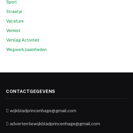
Sport
Straatje
Vacature
Vermist
Verslag Activiteit
Wegwerkzaamheden
CONTACTGEGEVENS
wijkbladprincenhage@gmail.com
advertentiewijkbladprincenhage@gmail.com