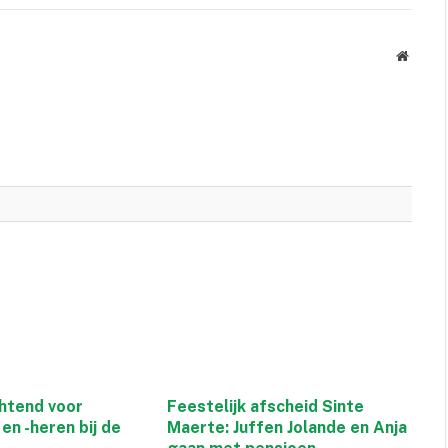
Websit
htend voor
Feestelijk afscheid Sinte
en -heren bij de
Maerte: Juffen Jolande en Anja