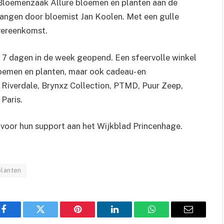
y Bloemenzaak Allure bloemen en planten aan de
vangen door bloemist Jan Koolen. Met een gulle
overeenkomst.
n 7 dagen in de week geopend. Een sfeervolle winkel
bloemen en planten, maar ook cadeau- en
. Riverdale, Brynxz Collection, PTMD, Puur Zeep,
Paris.
 voor hun support aan het Wijkblad Princenhage.
planten
Facebook
Twitter
Pinterest
LinkedIn
WhatsApp
Email