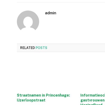
admin
RELATED
POSTS
Straatnamen in Princenhage:
Informatieoc
IJzerloopstraat
gastvrouwen 