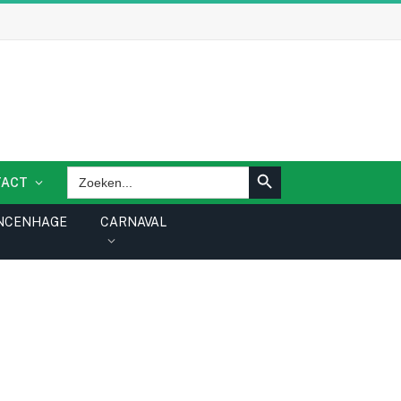
ZOEKKNOP
Zoek
TACT
naar:
NCENHAGE
CARNAVAL