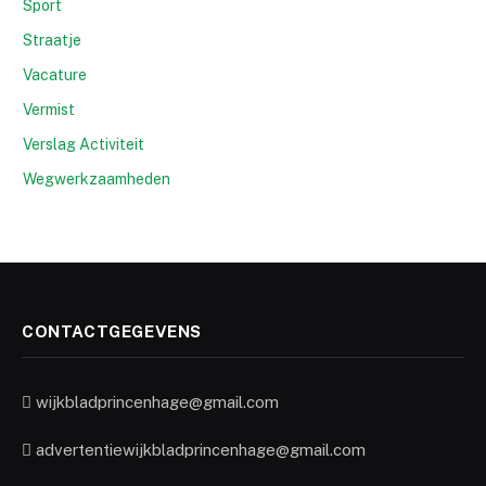
Sport
Straatje
Vacature
Vermist
Verslag Activiteit
Wegwerkzaamheden
CONTACTGEGEVENS
wijkbladprincenhage@gmail.com
advertentiewijkbladprincenhage@gmail.com