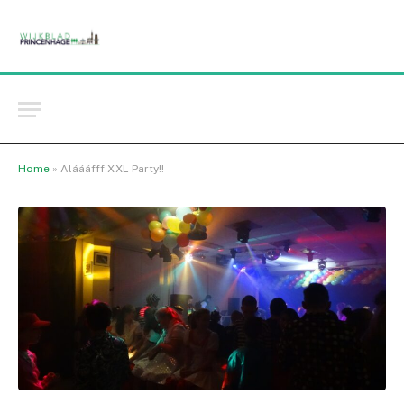
Home
»
Aláááfff XXL Party!!