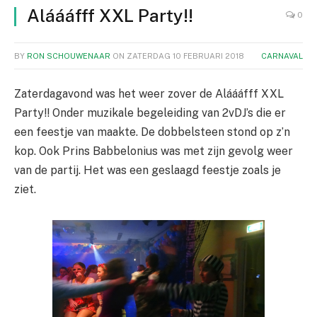
Aláááfff XXL Party!!
0
BY
RON SCHOUWENAAR
ON
ZATERDAG 10 FEBRUARI 2018
CARNAVAL
Zaterdagavond was het weer zover de Aláááfff XXL
Party!! Onder muzikale begeleiding van 2vDJ’s die er
een feestje van maakte. De dobbelsteen stond op z’n
kop. Ook Prins Babbelonius was met zijn gevolg weer
van de partij. Het was een geslaagd feestje zoals je
ziet.