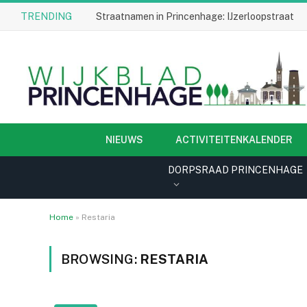
TRENDING
Straatnamen in Princenhage: IJzerloopstraat
NIEUWS
ACTIVITEITENKALENDER
DORPSRAAD PRINCENHAGE
Home
»
Restaria
BROWSING:
RESTARIA