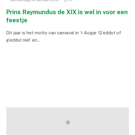
donderdag 14 februari 2019
0
Prins Raymundus de XIX is wel in voor een
feestje
Dit jaar is het motto van carnaval in ’t Aogje ‘G’eddut of
g’eddut nie!’ en…