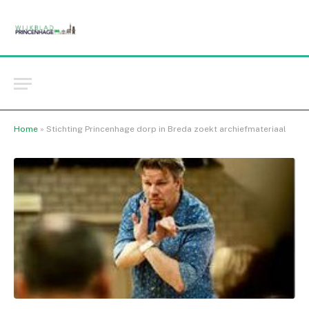
Home
»
Stichting Princenhage dorp in Breda zoekt archiefmateriaal