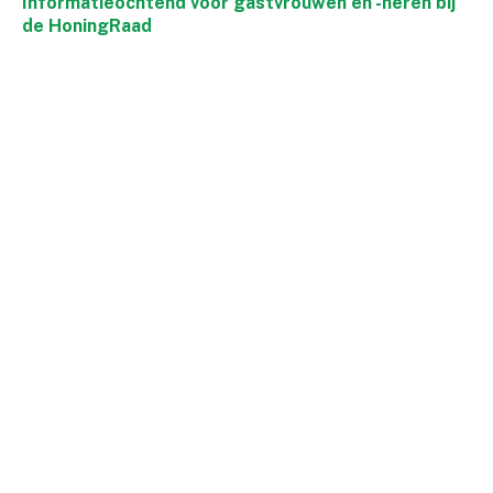
Informatieochtend voor gastvrouwen en -heren bij
de HoningRaad