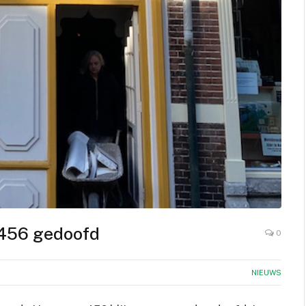
 456 gedoofd
0
NIEUWS