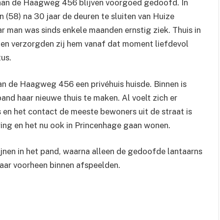
s aan de Haagweg 456 blijven voorgoed gedoofd. In
 (58) na 30 jaar de deuren te sluiten van Huize
ar man was sinds enkele maanden ernstig ziek. Thuis in
ten verzorgden zij hem vanaf dat moment liefdevol
us.
aan de Haagweg 456 een privéhuis huisde. Binnen is
nd haar nieuwe thuis te maken. Al voelt zich er
ks en het contact de meeste bewoners uit de straat is
wing en het nu ook in Princenhage gaan wonen.
jnen in het pand, waarna alleen de gedoofde lantaarns
aar voorheen binnen afspeelden.