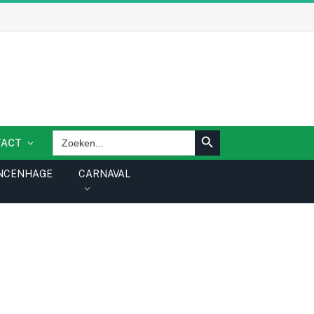
ZOEKKNOP
Zoek
TACT
naar:
NCENHAGE
CARNAVAL