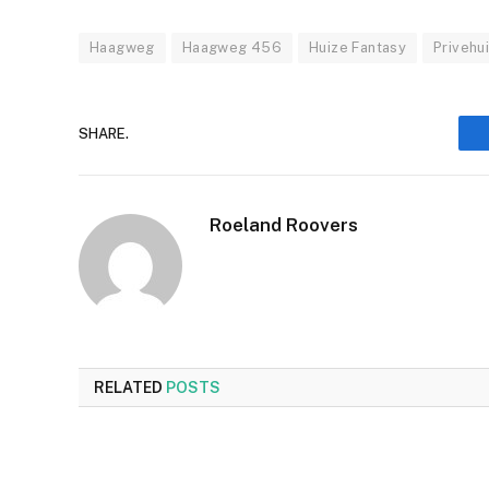
Haagweg
Haagweg 456
Huize Fantasy
Privehu
SHARE.
Roeland Roovers
RELATED
POSTS