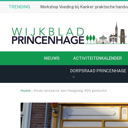
TRENDING
Workshop Voeding bij Kanker: praktische handva
NIEUWS
ACTIVITEITENKALENDER
DORPSRAAD PRINCENHAGE
Home
»
Rode lantaarns aan Haagweg 456 gedoofd