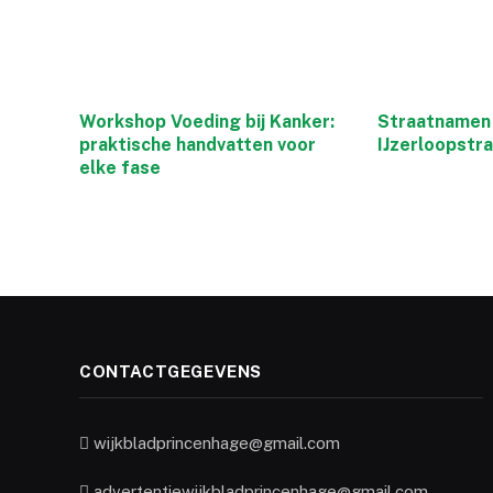
Workshop Voeding bij Kanker:
Straatnamen 
praktische handvatten voor
IJzerloopstr
elke fase
CONTACTGEGEVENS
wijkbladprincenhage@gmail.com
advertentiewijkbladprincenhage@gmail.com