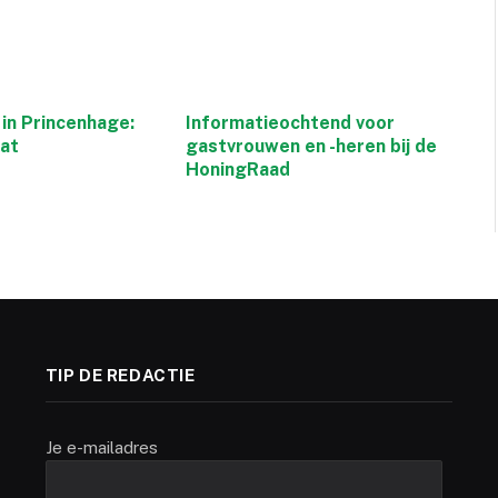
in Princenhage:
Informatieochtend voor
aat
gastvrouwen en -heren bij de
HoningRaad
TIP DE REDACTIE
Je e-mailadres