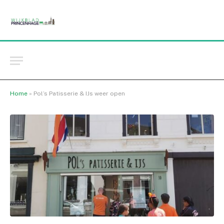
Home
»
Pol’s Patisserie & IJs weer open