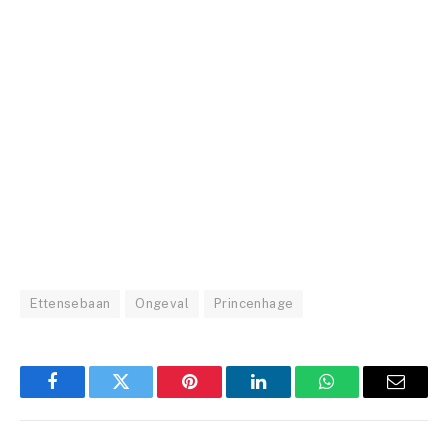
Ettensebaan
Ongeval
Princenhage
Facebook
Twitter
Pinterest
LinkedIn
WhatsApp
Email