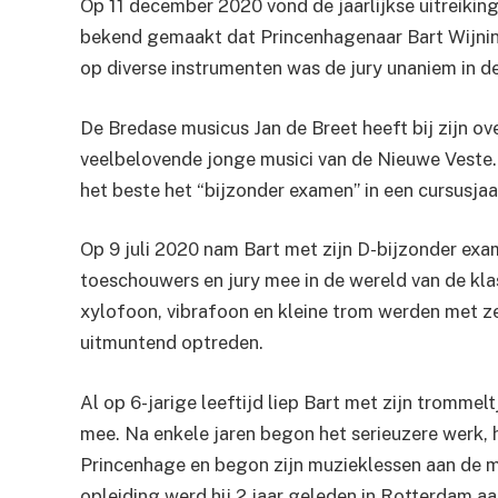
Op 11 december 2020 vond de jaarlijkse uitreiking
bekend gemaakt dat Princenhagenaar Bart Wijnin
op diverse instrumenten was de jury unaniem in d
De Bredase musicus Jan de Breet heeft bij zijn o
veelbelovende jonge musici van de Nieuwe Veste. D
het beste het “bijzonder examen” in een cursusjaa
Op 9 juli 2020 nam Bart met zijn D-bijzonder ex
toeschouwers en jury mee in de wereld van de kl
xylofoon, vibrafoon en kleine trom werden met ze
uitmuntend optreden.
Al op 6-jarige leeftijd liep Bart met zijn trommel
mee. Na enkele jaren begon het serieuzere werk, h
Princenhage en begon zijn muzieklessen aan de 
opleiding werd hij 2 jaar geleden in Rotterdam