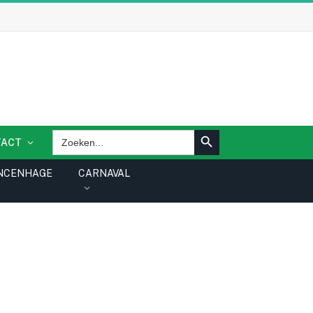
ZOEKKNOP
Zoek
TACT
naar:
NCENHAGE
CARNAVAL