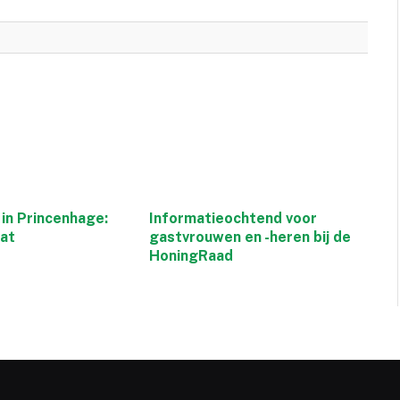
in Princenhage:
Informatieochtend voor
aat
gastvrouwen en -heren bij de
HoningRaad