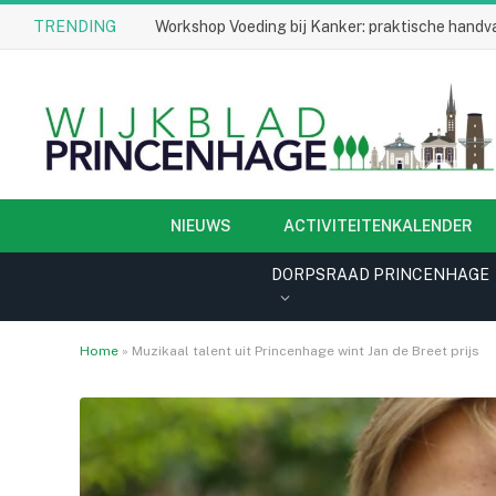
TRENDING
Workshop Voeding bij Kanker: praktische handva
NIEUWS
ACTIVITEITENKALENDER
DORPSRAAD PRINCENHAGE
Home
»
Muzikaal talent uit Princenhage wint Jan de Breet prijs