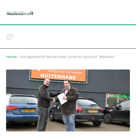
Home
»
Garagebedrijf Nuitermans zilveren sponsor Wijkblad