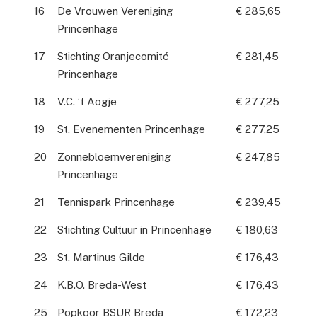
16
De Vrouwen Vereniging
€ 285,65
Princenhage
17
Stichting Oranjecomité
€ 281,45
Princenhage
18
V.C. ’t Aogje
€ 277,25
19
St. Evenementen Princenhage
€ 277,25
20
Zonnebloemvereniging
€ 247,85
Princenhage
21
Tennispark Princenhage
€ 239,45
22
Stichting Cultuur in Princenhage
€ 180,63
23
St. Martinus Gilde
€ 176,43
24
K.B.O. Breda-West
€ 176,43
25
Popkoor BSUR Breda
€ 172,23