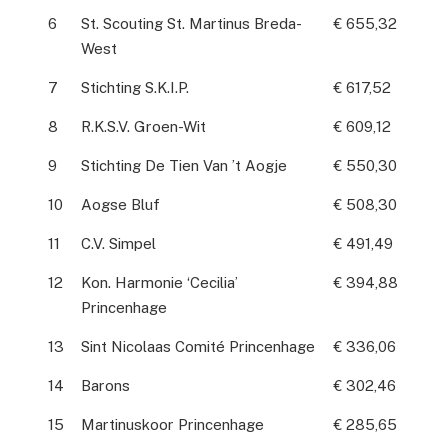
6
St. Scouting St. Martinus Breda-
€ 655,32
West
7
Stichting S.K.I.P.
€ 617,52
8
R.K.S.V. Groen-Wit
€ 609,12
9
Stichting De Tien Van ’t Aogje
€ 550,30
10
Aogse Bluf
€ 508,30
11
C.V. Simpel
€ 491,49
12
Kon. Harmonie ‘Cecilia’
€ 394,88
Princenhage
13
Sint Nicolaas Comité Princenhage
€ 336,06
14
Barons
€ 302,46
15
Martinuskoor Princenhage
€ 285,65