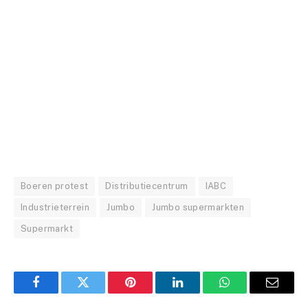
Boeren protest
Distributiecentrum
IABC
Industrieterrein
Jumbo
Jumbo supermarkten
Supermarkt
Facebook
Twitter
Pinterest
LinkedIn
WhatsApp
Email