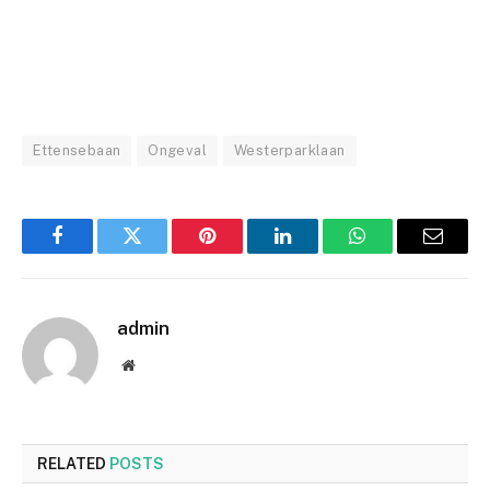
Ettensebaan
Ongeval
Westerparklaan
Facebook
Twitter
Pinterest
LinkedIn
WhatsApp
Email
admin
Website
RELATED
POSTS