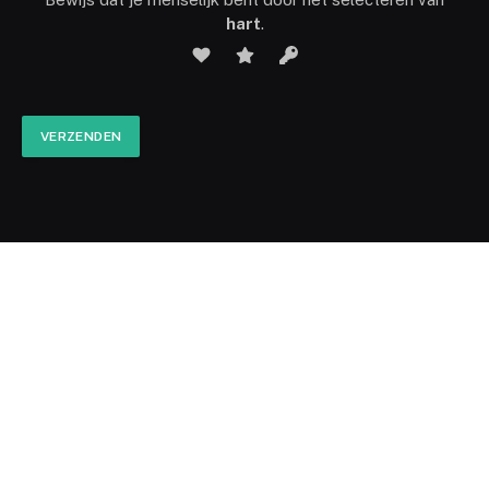
hart
.