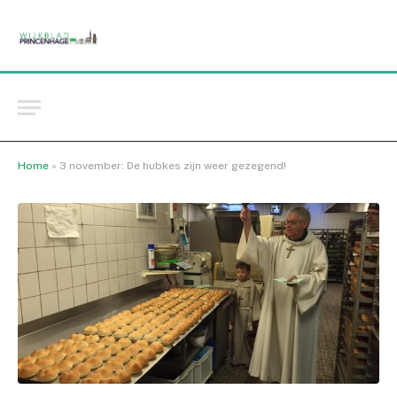
Home
»
3 november: De hubkes zijn weer gezegend!